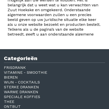
mogelijk aan uw wensen te voldoen. Het is
belangrijk dat u weet wat u kan verwachten van
Zuut Hoekske en omgekeerd. Onderstaande
algemene voorwaarden zullen u een precies
beeld geven op uw juridische situatie elke keer
als u onze website bezoekt en producten bestelt.
Telkens als u de pagina’s van de website
betreedt, geeft u aan onderstaande algemene
voorwaarden te aanvaarden. Deze voorwaarden
zijn van toepassing op alle betrekkingen tussen
Zuut Hoekske en haar klanten in het kader van
elke verwerking van bestellingen en betalingen
Categorieën
door Zuut Hoekske, zelfs als de bestelling niet
schriftelijk is gebeurd. Behoudens voorafgaand
FRISDRANK
schriftelijk akkoord, zal Zuut Hoekske niet
VITAMINE - SMOOTHIE
gebonden zijn aan algemene of bijzondere
BIEREN
voorwaarden van klanten. De daadwerkelijke
WIJN - COCKTAILS
productie en levering van de producten is de
STERKE DRANKEN
verantwoordelijkheid van de individuele zaak.
WARME DRANKEN
SPECIALE KOFFIES
Artikel 1 – Producten aangeboden door Zuut
THEE
Hoekske op de website
ONTBIJT