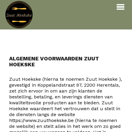
Bestellen
Menu
Reservaties
ALGEMENE VOORWAARDEN ZUUT
HOEKSKE
Over ons
Zuut Hoekske (hierna te noemen Zuut Hoekske ),
Contact
gevestigd in Koppelandstraat 97, 2200 Herentals,
zet zich ervoor in om aan zijn klanten de
INLOGGEN
RESERVEREN
bestelling, betaling, en leverings diensten van
kwaliteitsvolle producten aan te bieden. Zuut
Hoekske waardeert het vertrouwen dat u stelt in
de diensten langs de website
https://www.zuuthoekske.be (hierna te noemen
de website) en stelt alles in het werk om zo goed