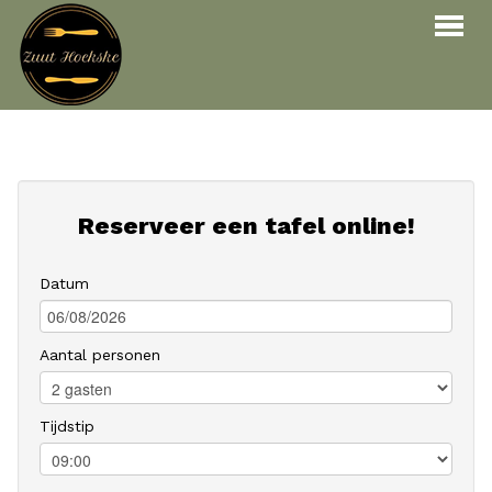
Bestellen
Menu
Reservaties
Reserveer een tafel online!
Over ons
Datum
Contact
INLOGGEN
RESERVEREN
Aantal personen
Tijdstip