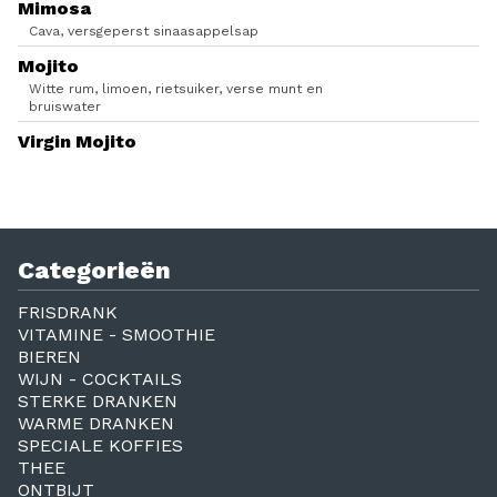
Mimosa
Cava, versgeperst sinaasappelsap
Mojito
Witte rum, limoen, rietsuiker, verse munt en
bruiswater
Virgin Mojito
Categorieën
FRISDRANK
VITAMINE - SMOOTHIE
BIEREN
WIJN - COCKTAILS
STERKE DRANKEN
WARME DRANKEN
SPECIALE KOFFIES
THEE
ONTBIJT