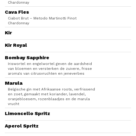
Chardonnay
Cava Fles
Ciabot Brut – Metodo Martinotti Pinot
Chardonnay
Kir
Kir Royal
Bombay Sapphire
Iriswortel en engelwortel geven de aardsheid
van bloemen en versterken de zuivere, frisse
aroma's van citrusvruchten en jeneverbes
Marula
Belgische gin met Afrikaanse roots, verfrissend
en zoet, gemaakt met koriander, lavendel,
oranjebloesem, rozenblaadjes en de marula
vrucht
Limoncello Spritz
Aperol Spritz