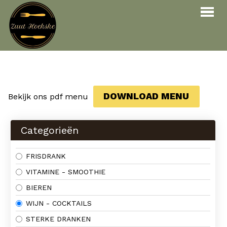
Bestellen
Menu
DOWNLOAD MENU
Bekijk ons pdf menu
Reservaties
Over ons
Categorieën
Contact
FRISDRANK
INLOGGEN
RESERVEREN
VITAMINE - SMOOTHIE
BIEREN
WIJN - COCKTAILS
STERKE DRANKEN