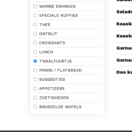
WARME DRANKEN
Salad
SPECIALE KOFFIES
Kaask
THEE
ONTBIJT
Kaask
CROISSANTS
Garnaa
LUNCH
Garnaa
TWAALFUURTJE
PANINI / FLATBREAD
Duo ka
SUGGESTIES
APPETIZERS
ZOETIGHEDEN
BRUSSELSE WAFELS