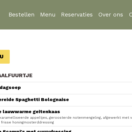
Bestellen
Menu
Reservaties
Over ons
U
ALFUURTJE
 dagsoep
ereide Spaghetti Bolognaise
e lauwwarme geitenkaas
karamelliseerde appeltjes, geroosterde notenmengeling, afgewerkt met v
 frisse honingmosterddressing
e Scampi's met currydressing