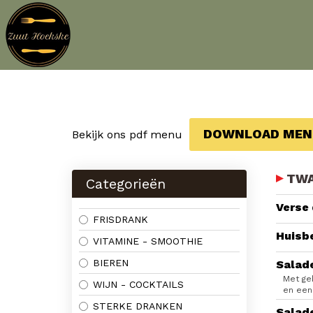
DOWNLOAD MEN
Bekijk ons pdf menu
TWA
Categorieën
Verse
FRISDRANK
Huisb
VITAMINE - SMOOTHIE
BIEREN
Salad
Met ge
WIJN - COCKTAILS
en een
STERKE DRANKEN
Salad