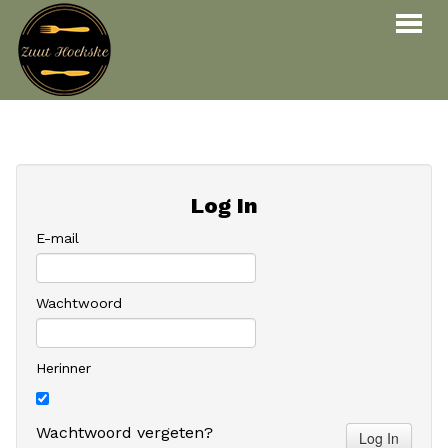
Bestellen
Menu
Reservaties
Log In
Over ons
E-mail
Contact
Wachtwoord
INLOGGEN
RESERVEREN
Herinner
Wachtwoord vergeten?
Log In